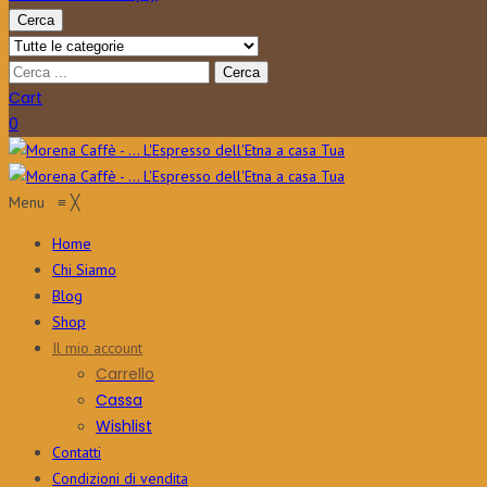
Cerca
Cart
0
Menu
≡
╳
Home
Chi Siamo
Blog
Shop
Il mio account
Carrello
Cassa
Wishlist
Contatti
Condizioni di vendita