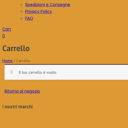
Spedizioni e Consegne
Privacy Policy
FAQ
Cart
0
Carrello
Home
/
Carrello
Il tuo carrello è vuoto.
Ritorna al negozio
I nostri marchi