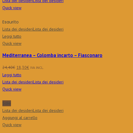
Lista dei desideri
Lista dei desideri
Quick view
Esaurito
Lista dei desideri
Lista dei desideri
Leggi tutto
Quick view
Mediterranea – Colomba incarto – Fiasconaro
Il
Il
24,40
€
18,30
€
IVA INCL.
prezzo
prezzo
Leggi tutto
originale
attuale
Lista dei desideri
Lista dei desideri
era:
è:
Quick view
24,40€.
18,30€.
Sale
Lista dei desideri
Lista dei desideri
Aggiungi al carrello
Quick view