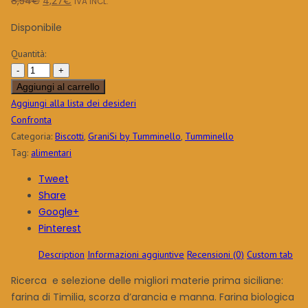
Il
Il
8,54
€
4,27
€
IVA INCL.
prezzo
prezzo
Disponibile
originale
attuale
era:
è:
Quantità:
8,54€.
4,27€.
Aggiungi al carrello
Aggiungi alla lista dei desideri
Confronta
Categoria:
Biscotti
,
GraniSi by Tumminello
,
Tumminello
Tag:
alimentari
Tweet
Share
Google+
Pinterest
Description
Informazioni aggiuntive
Recensioni (0)
Custom tab
Ricerca e selezione delle migliori materie prima siciliane:
farina di Timilia, scorza d’arancia e manna. Farina biologica