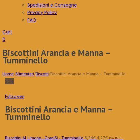
Spedizioni e Consegne
Privacy Policy
FAQ
Cart
0
Biscottini Arancia e Manna –
Tumminello
Home
/
Alimentari
/
Biscotti
/
Biscottini Arancia e Manna – Tumminello
Sale
Fullscreen
Biscottini Arancia e Manna –
Tumminello
Il
Il
Biscottini Al Limone - GraniSi - Tumminello
8,54
€
4,27
€
IVA INCL.