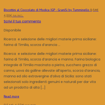
prezzo
prezzo
originale
attuale
Il
Biscottini al Cioccolato di Modica IGP - GraniSi by Tumminello
8,54
€
era:
è:
Il
prez
4,88
€
IVA INCL.
8,54€.
4,27€.
prezzo
orig
Scrivi il tuo commento
attuale
era:
Disponibile
è:
8,54
4,88€.
Ricerca e selezione delle migliori materie prima siciliane:
farina di Timilia, scorza d’arancia ...
Ricerca e selezione delle migliori materie prima siciliane:
farina di Timilia, scorza d’arancia e manna. Farina biologica
integrale di Timilia macinata a pietra, zucchero grezzo di
canna, uova da galline allevate all’aperto, scorza d’arancia,
manna ed olio extravergine d’oliva di Sicilia: sono stati
selezionati solo ingredienti genuini e naturali per dar vita
ad un prodotto di alta […]
Read more