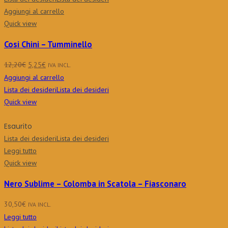
Aggiungi al carrello
Quick view
Cosi Chini – Tumminello
Il
Il
12,20
€
5,25
€
IVA INCL.
prezzo
prezzo
Aggiungi al carrello
originale
attuale
Lista dei desideri
Lista dei desideri
era:
è:
Quick view
12,20€.
5,25€.
Esaurito
Lista dei desideri
Lista dei desideri
Leggi tutto
Quick view
Nero Sublime – Colomba in Scatola – Fiasconaro
30,50
€
IVA INCL.
Leggi tutto