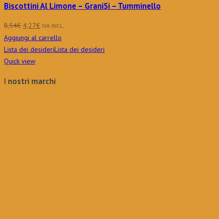
Biscottini Al Limone – GraniSi – Tumminello
Il
Il
8,54
€
4,27
€
IVA INCL.
prezzo
prezzo
Aggiungi al carrello
originale
attuale
Lista dei desideri
Lista dei desideri
era:
è:
Quick view
8,54€.
4,27€.
I nostri marchi