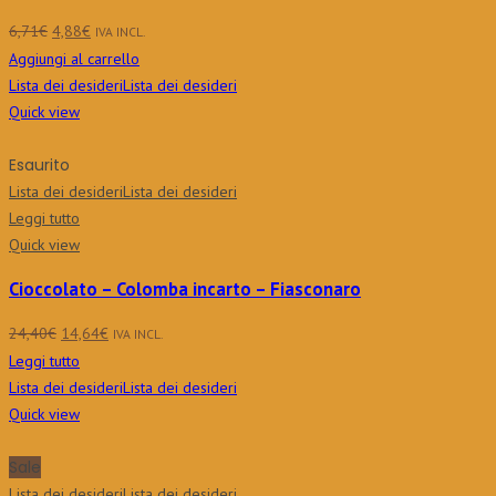
Il
Il
6,71
€
4,88
€
IVA INCL.
prezzo
prezzo
Aggiungi al carrello
originale
attuale
Lista dei desideri
Lista dei desideri
era:
è:
Quick view
6,71€.
4,88€.
Esaurito
Lista dei desideri
Lista dei desideri
Leggi tutto
Quick view
Cioccolato – Colomba incarto – Fiasconaro
Il
Il
24,40
€
14,64
€
IVA INCL.
prezzo
prezzo
Leggi tutto
originale
attuale
Lista dei desideri
Lista dei desideri
era:
è:
Quick view
24,40€.
14,64€.
Sale
Lista dei desideri
Lista dei desideri