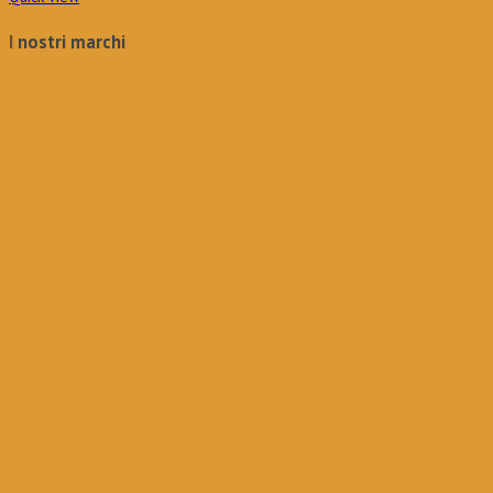
48,80€.
34,16€.
I nostri marchi