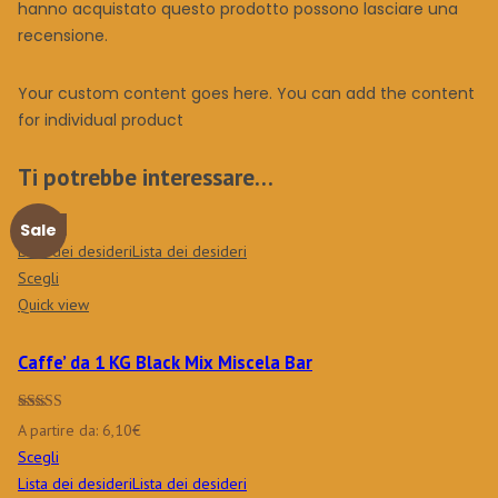
hanno acquistato questo prodotto possono lasciare una
recensione.
Your custom content goes here. You can add the content
for individual product
Ti potrebbe interessare…
Nuovo
Sale
Lista dei desideri
Lista dei desideri
Scegli
Quick view
Caffe’ da 1 KG Black Mix Miscela Bar
Valutato
5.00
A partire da:
6,10
€
su 5
Scegli
Lista dei desideri
Lista dei desideri