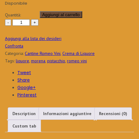
Disponibile
Quantità:
Aggiungi al carrello
Aggiungi alla lista dei desideri
Confronta
Categoria:
Cantine Romeo Vini
,
Crema di Liquore
Tags:
liquore
,
morena
,
pistacchio
,
romeo vini
Tweet
Share
Google+
Pinterest
Description
Informazioni aggiuntive
Recensioni (0)
Custom tab