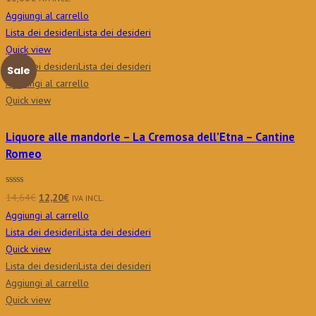
Aggiungi al carrello
Lista dei desideri
Lista dei desideri
Quick view
Lista dei desideri
Lista dei desideri
Sale
Aggiungi al carrello
Quick view
Liquore alle mandorle – La Cremosa dell’Etna – Cantine
Romeo
Il
Il
14,64
€
12,20
€
IVA INCL.
prezzo
prezzo
Aggiungi al carrello
originale
attuale
Lista dei desideri
Lista dei desideri
era:
è:
Quick view
14,64€.
12,20€.
Lista dei desideri
Lista dei desideri
Aggiungi al carrello
Quick view