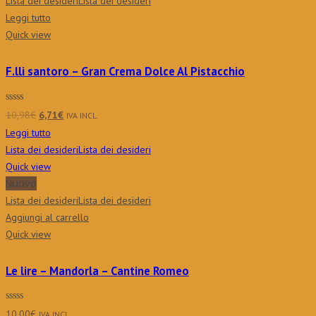
Lista dei desideri
Lista dei desideri
Leggi tutto
Quick view
F.lli santoro – Gran Crema Dolce Al Pistacchio
Il
Il
10,98
€
6,71
€
IVA INCL.
prezzo
prezzo
Leggi tutto
originale
attuale
Lista dei desideri
Lista dei desideri
era:
è:
Quick view
10,98€.
6,71€.
Nuovo
Lista dei desideri
Lista dei desideri
Aggiungi al carrello
Quick view
Le lire – Mandorla – Cantine Romeo
10,00
€
IVA INCL.