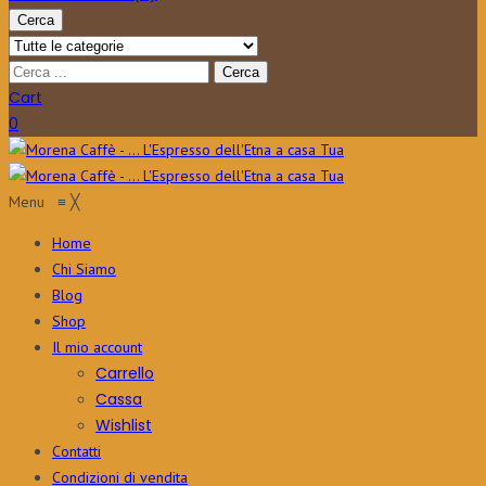
Cerca
Cart
0
Menu
≡
╳
Home
Chi Siamo
Blog
Shop
Il mio account
Carrello
Cassa
Wishlist
Contatti
Condizioni di vendita