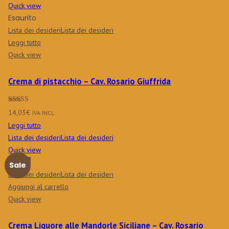
Quick view
Esaurito
Lista dei desideri
Lista dei desideri
Leggi tutto
Quick view
Crema di pistacchio – Cav. Rosario Giuffrida
Valutato
5.00
14,03
€
IVA INCL.
su 5
Leggi tutto
Lista dei desideri
Lista dei desideri
Quick view
Nuovo
Sale
Lista dei desideri
Lista dei desideri
Aggiungi al carrello
Quick view
Crema Liquore alle Mandorle Siciliane – Cav. Rosario