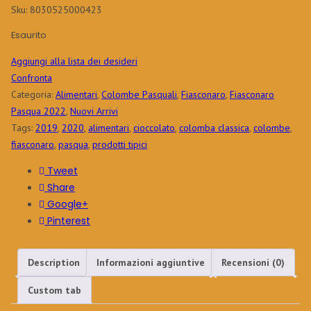
Sku:
8030525000423
originale
attuale
era:
è:
Esaurito
24,40€.
14,64€.
Aggiungi alla lista dei desideri
Confronta
Categoria:
Alimentari
,
Colombe Pasquali
,
Fiasconaro
,
Fiasconaro
Pasqua 2022
,
Nuovi Arrivi
Tags:
2019
,
2020
,
alimentari
,
cioccolato
,
colomba classica
,
colombe
,
fiasconaro
,
pasqua
,
prodotti tipici
Tweet
Share
Google+
Pinterest
Description
Informazioni aggiuntive
Recensioni (0)
Custom tab