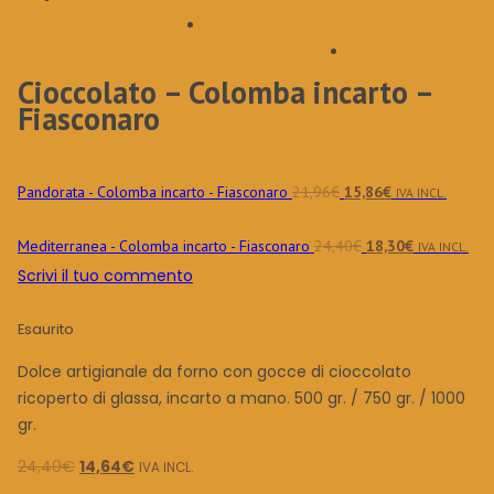
Cioccolato – Colomba incarto –
Fiasconaro
Il
Il
Pandorata - Colomba incarto - Fiasconaro
21,96
€
15,86
€
IVA INCL.
prezzo
prezzo
originale
attuale
Il
Il
Mediterranea - Colomba incarto - Fiasconaro
24,40
€
18,30
€
IVA INCL.
era:
è:
prezzo
prezzo
Scrivi il tuo commento
21,96€.
15,86€.
originale
attuale
era:
è:
Esaurito
24,40€.
18,30€.
Dolce artigianale da forno con gocce di cioccolato
ricoperto di glassa, incarto a mano. 500 gr. / 750 gr. / 1000
gr.
Il
Il
24,40
€
14,64
€
IVA INCL.
prezzo
prezzo