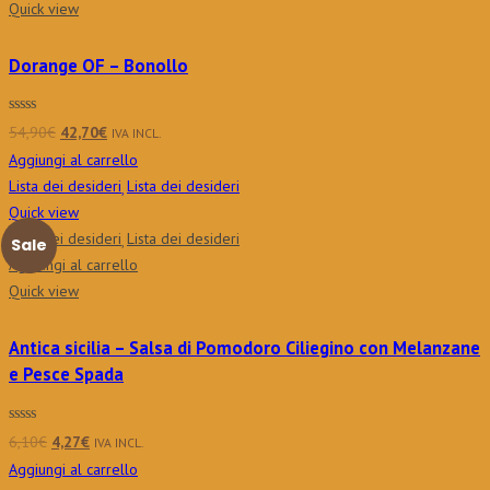
Quick view
Dorange OF – Bonollo
Il
Il
54,90
€
42,70
€
IVA INCL.
prezzo
prezzo
Aggiungi al carrello
originale
attuale
Lista dei desideri
Lista dei desideri
era:
è:
Quick view
54,90€.
42,70€.
Lista dei desideri
Lista dei desideri
Sale
Aggiungi al carrello
Quick view
Antica sicilia – Salsa di Pomodoro Ciliegino con Melanzane
e Pesce Spada
Il
Il
6,10
€
4,27
€
IVA INCL.
prezzo
prezzo
Aggiungi al carrello