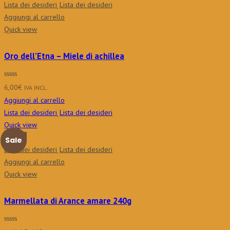
Lista dei desideri
Lista dei desideri
Aggiungi al carrello
Quick view
Oro dell’Etna – Miele di achillea
6,00
€
IVA INCL.
Aggiungi al carrello
Lista dei desideri
Lista dei desideri
Quick view
Nuovo
Sale
Lista dei desideri
Lista dei desideri
Aggiungi al carrello
Quick view
Marmellata di Arance amare 240g