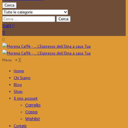
Cerca
Cart
0
Menu
≡
╳
Home
Chi Siamo
Blog
Shop
Il mio account
Carrello
Cassa
Wishlist
Contatti