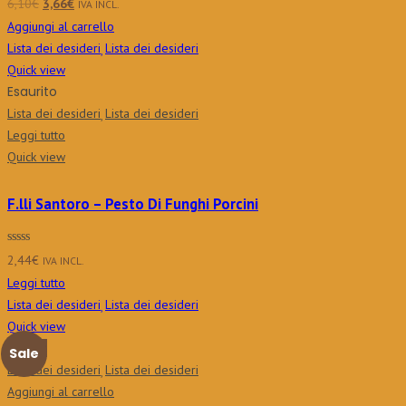
Il
Il
6,10
€
3,66
€
IVA INCL.
prezzo
prezzo
Aggiungi al carrello
originale
attuale
Lista dei desideri
Lista dei desideri
era:
è:
Quick view
6,10€.
3,66€.
Esaurito
Lista dei desideri
Lista dei desideri
Leggi tutto
Quick view
F.lli Santoro – Pesto Di Funghi Porcini
2,44
€
IVA INCL.
Leggi tutto
Lista dei desideri
Lista dei desideri
Quick view
Nuovo
Sale
Lista dei desideri
Lista dei desideri
Aggiungi al carrello