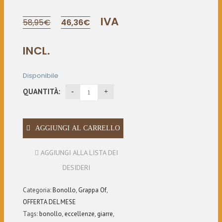
Il
Il
IVA
58,95
€
46,36
€
prezzo
prezzo
INCL.
originale
attuale
era:
è:
Disponibile
58,95€.
46,36€.
QUANTITÀ:
AGGIUNGI AL CARRELLO
AGGIUNGI ALLA LISTA DEI
DESIDERI
Categoria:
Bonollo
,
Grappa Of
,
OFFERTA DEL MESE
Tags:
bonollo
,
eccellenze
,
giarre
,