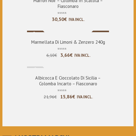
Marron Noir – Colomba In Scatola –
Fiasconaro
30,50
€
IVA INCL.
Nuovo
Sale
Marmellata Di Limoni & Zenzero 240g
Il
Il
3,66
€
6,10
€
IVA INCL.
prezzo
prezzo
Esaurito
originale
attuale
era:
è:
Albicocca E Cioccolato Di Sicilia –
Colomba Incarto – Fiasconaro
6,10€.
3,66€.
Il
Il
15,86
€
21,96
€
IVA INCL.
prezzo
prezzo
originale
attuale
era:
è:
21,96€.
15,86€.