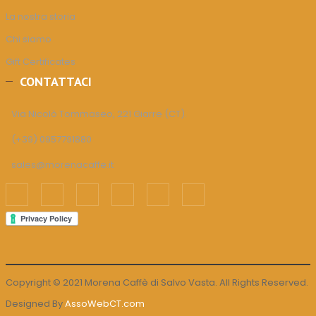
La nostra storia
Chi siamo
Gift Certificates
CONTATTACI
Via Nicolò Tommaseo, 221 Giarre (CT).
(+39) 0957791880
sales@morenacaffe.it
Copyright © 2021 Morena Caffè di Salvo Vasta. All Rights Reserved.
Designed By
AssoWebCT.com