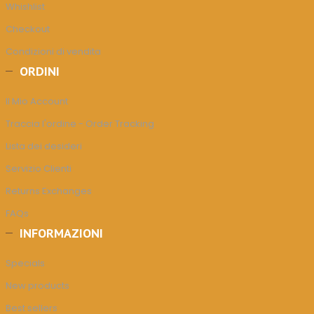
Whishlist
Checkout
Condizioni di vendita
ORDINI
Il Mio Account
Traccia l'ordine - Order Tracking
Lista dei desideri
Servizio Clienti
Returns Exchanges
FAQs
INFORMAZIONI
Specials
New products
Best sellers