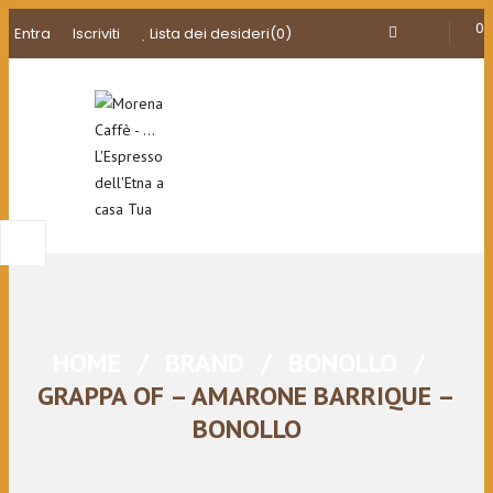
0
Entra
Iscriviti
Lista dei desideri
(0)
HOME
/
BRAND
/
BONOLLO
/
GRAPPA OF – AMARONE BARRIQUE –
BONOLLO