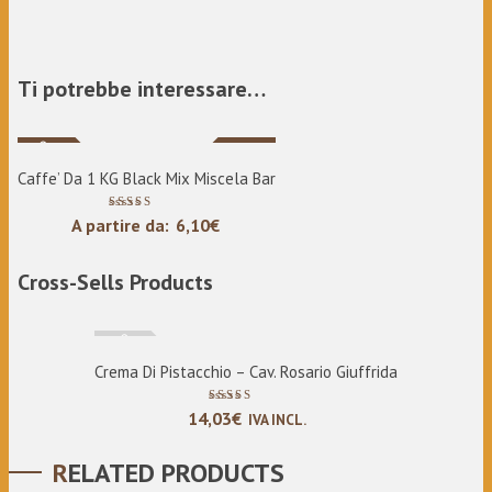
Ti potrebbe interessare…
Nuovo
Sale
Caffe’ Da 1 KG Black Mix Miscela Bar
Valutato
A partire da:
6,10
€
5.00
su 5
Cross-Sells Products
Esaurito
Crema Di Pistacchio – Cav. Rosario Giuffrida
Valutato
14,03
€
IVA INCL.
5.00
su 5
RELATED PRODUCTS