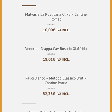
Nuovo
Malvasia La Rusticana Cl 75 – Cantine
Romeo
10,00
€
IVA INCL.
Venere – Grappa Cav. Rosario Giuffrida
18,01
€
IVA INCL.
Pàlici Bianco – Metodo Classico Brut –
Cantine Patria
32,33
€
IVA INCL.
Esaurito