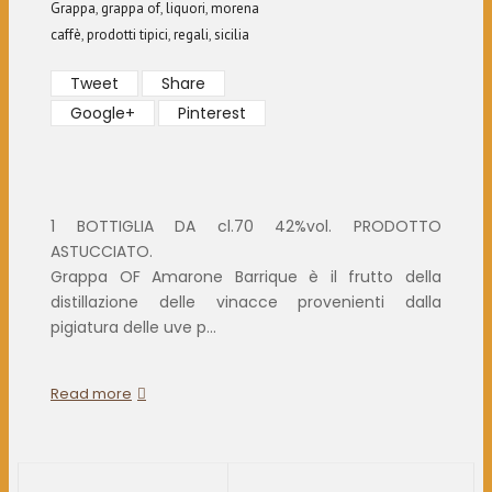
Grappa
,
grappa of
,
liquori
,
morena
caffè
,
prodotti tipici
,
regali
,
sicilia
Tweet
Share
Google+
Pinterest
1 BOTTIGLIA DA cl.70 42%vol. PRODOTTO
ASTUCCIATO.
Grappa OF Amarone Barrique è il frutto della
distillazione delle vinacce provenienti dalla
pigiatura delle uve p...
Read more