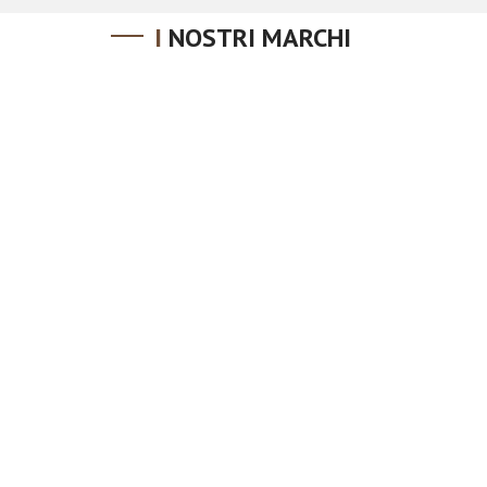
6,10€.
3,66€.
I NOSTRI MARCHI