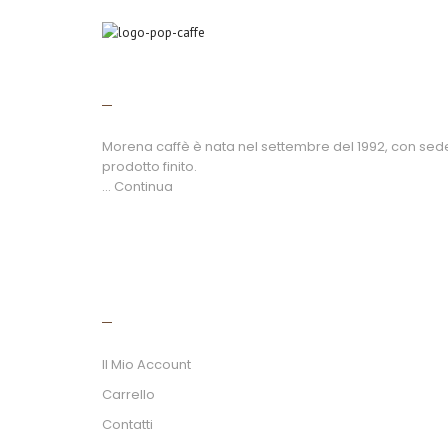
CHI SIAMO
Morena caffè è nata nel settembre del 1992, con sede a
prodotto finito.
... Continua
Pagamenti - Payment
SHOP
Il Mio Account
Carrello
Contatti