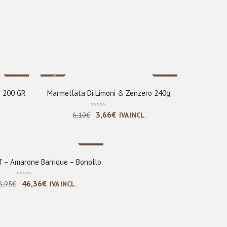
Nuovo
Sale
Sale
% 200 GR
Marmellata Di Limoni & Zenzero 240g
Il
Il
3,66
€
6,10
€
IVA INCL.
prezzo
prezzo
originale
attuale
Sale
era:
è:
 – Amarone Barrique – Bonollo
6,10€.
3,66€.
Il
Il
46,36
€
8,95
€
IVA INCL.
prezzo
prezzo
originale
attuale
era:
è: