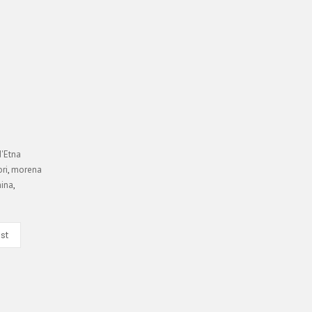
d'Etna
ri
,
morena
ina
,
st