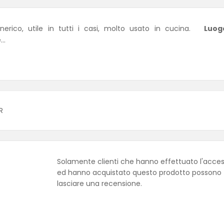
Chiaro e delicato o scuro e aromatico. Generico, utile in tutti i casi, molto usato in cucina.
Luog
..
R
Solamente clienti che hanno effettuato l'acce
ed hanno acquistato questo prodotto possono
lasciare una recensione.