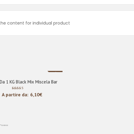
e content for individual product
Sale
 Da 1 KG Black Mix Miscela Bar
Valutato
A partire da:
6,10
€
5.00
su 5