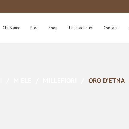
Chi Siamo
Blog
Shop
Il mio account
Contatti
I
/
MIELE
/
MILLEFIORI
/
ORO D’ETNA –