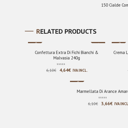
150 Cialde Com
RELATED PRODUCTS
Nuovo
Nuovo
Sale
Confettura Extra Di Fichi Bianchi &
Crema L
Malvasia 240g
Il
Il
4,64
€
6,10
€
IVA INCL.
prezzo
prezzo
Nuovo
originale
attuale
era:
è:
Marmellata Di Arance Amar
6,10€.
4,64€.
Il
Il
3,66
€
6,10
€
IVA INCL
prezzo
prezzo
originale
attual
era:
è: