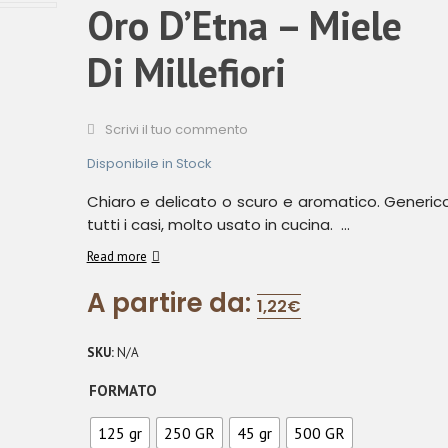
Oro D’Etna – Miele
Di Millefiori
Scrivi il tuo commento
Disponibile in Stock
Chiaro e delicato o scuro e aromatico. Generico,
tutti i casi, molto usato in cucina. ...
Read more
A partire da:
1,22
€
SKU:
N/A
FORMATO
125 gr
250 GR
45 gr
500 GR