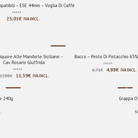
patibili – ESE 44mm – Voglia Di Caffè
25,01
€
IVA INCL.
Sale
iquore Alle Mandorle Siciliane –
Bacco – Pesto Di Pistacchio 65
Cav. Rosario Giuffrida
Il
Il
4,88
€
6,71
€
IVA INCL.
Il
Il
11,59
€
17,08
€
IVA INCL.
prezzo
prezzo
prezzo
prezzo
originale
attuale
Nuovo
originale
attuale
Sale
era:
è:
era:
è:
e 240g
Grappa Of
6,71€.
4,88€.
17,08€.
11,59€.
.
5
e