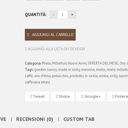
QUANTITÀ:
AGGIUNGI AL CARRELLO
AGGIUNGI ALLA LISTA DEI DESIDERI
Categoria:
Miele
,
Millefiori
,
Nuovi Arrivi
,
OFFERTA DEL MESE
,
Oro 
Tags:
giardini naxos
,
made in sicily
,
messina
,
miele
,
miele millefio
caffè
,
oro d'etna
,
pistacchio
,
prodotto in sicilia
,
sicilia
,
sicily
,
taorm
zafferana etnea
Tweet
Share
Google+
Pintere
IVE
RECENSIONI (0)
CUSTOM TAB