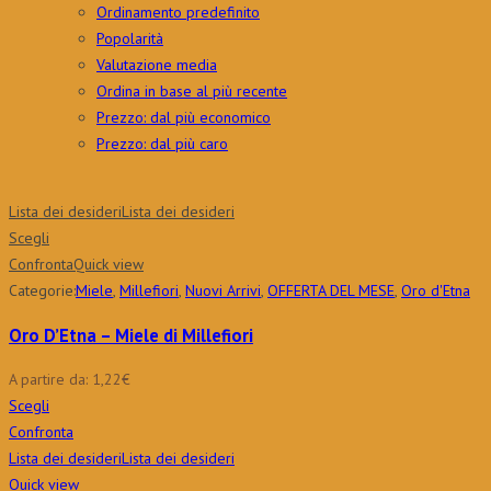
Ordinamento predefinito
Popolarità
Valutazione media
Ordina in base al più recente
Prezzo: dal più economico
Prezzo: dal più caro
Lista dei desideri
Lista dei desideri
Scegli
Confronta
Quick view
Categorie:
Miele
,
Millefiori
,
Nuovi Arrivi
,
OFFERTA DEL MESE
,
Oro d'Etna
Oro D’Etna – Miele di Millefiori
A partire da:
1,22
€
Scegli
Confronta
Lista dei desideri
Lista dei desideri
Quick view