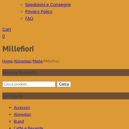
Spedizioni e Consegne
Privacy Policy
FAQ
Cart
0
Millefiori
Home
/
Alimentari
/
Miele
/
Millefiori
Ricerca Prodotti
Cerca:
Cerca
Categorie
Accessori
Alimentari
Brand
Caffè e Bevande