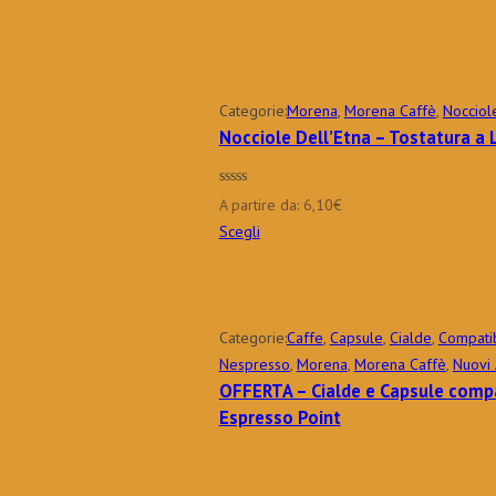
prezzo
prezzo
originale
attuale
era:
è:
7,32€.
5,86€.
Categorie:
Morena
,
Morena Caffè
,
Nocciol
Nocciole Dell’Etna – Tostatura a L
A partire da:
6,10
€
Scegli
Categorie:
Caffe
,
Capsule
,
Cialde
,
Compatib
Nespresso
,
Morena
,
Morena Caffè
,
Nuovi 
OFFERTA – Cialde e Capsule compa
Espresso Point