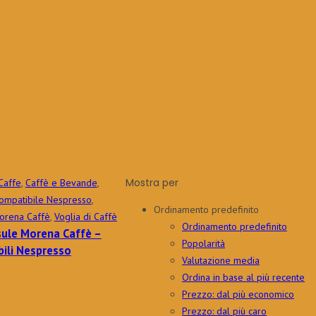
Mostra per
Caffe
,
Caffè e Bevande
,
ompatibile Nespresso
,
Ordinamento predefinito
orena Caffè
,
Voglia di Caffè
Ordinamento predefinito
ule Morena Caffè –
Popolarità
ili Nespresso
Valutazione media
Ordina in base al più recente
Prezzo: dal più economico
Prezzo: dal più caro