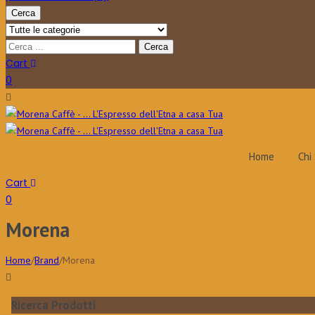
Cerca
Cart
0
Home
Chi
Cart
0
Morena
Home
/
Brand
/
Morena
Ricerca Prodotti