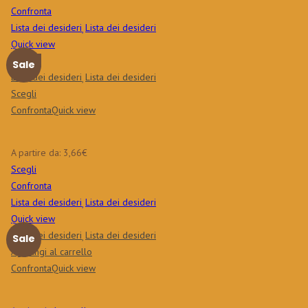
Confronta
Lista dei desideri
Lista dei desideri
Quick view
Nuovo
Sale
Lista dei desideri
Lista dei desideri
Scegli
Confronta
Quick view
A partire da:
3,66
€
Scegli
Confronta
Lista dei desideri
Lista dei desideri
Quick view
Lista dei desideri
Lista dei desideri
Sale
Aggiungi al carrello
Confronta
Quick view