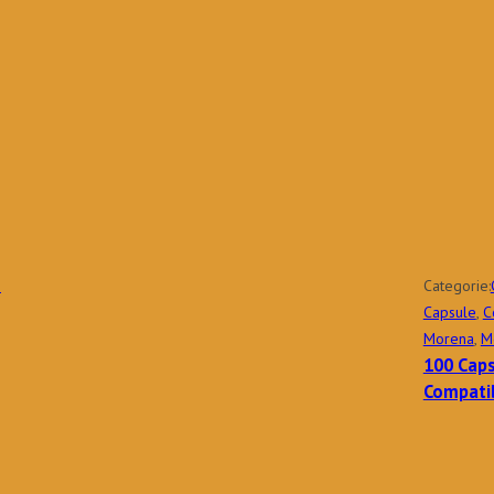
Categorie:
Capsule
,
C
Morena
,
M
100 Caps
Compatib