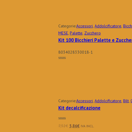
Categorie:
Accessori
,
Addolcificatore
,
Bicch
MESE
,
Palette
,
Zucchero
Kit 100 Bicchieri Palette e Zucch
8034028330018-1
Categorie:
Accessori
,
Addolcificatore
,
Bilt
,
Kit decalcificazione
Il
Il
7,32
€
5,86
€
IVA INCL.