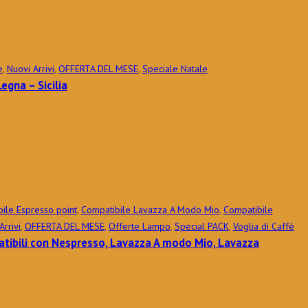
e
,
Nuovi Arrivi
,
OFFERTA DEL MESE
,
Speciale Natale
egna – Sicilia
ile Espresso point
,
Compatibile Lavazza A Modo Mio
,
Compatibile
Arrivi
,
OFFERTA DEL MESE
,
Offerte Lampo
,
Special PACK
,
Voglia di Caffè
tibili con Nespresso, Lavazza A modo Mio, Lavazza