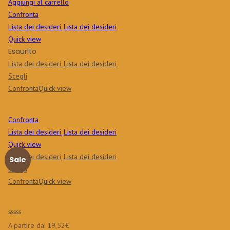
Aggiungi al carrello
Confronta
Lista dei desideri
Lista dei desideri
Quick view
Esaurito
Lista dei desideri
Lista dei desideri
Scegli
Confronta
Quick view
Confronta
Lista dei desideri
Lista dei desideri
Quick view
Lista dei desideri
Lista dei desideri
Sale
Scegli
Confronta
Quick view
A partire da:
19,52
€