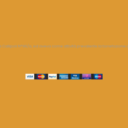
Callipoli N°96/a, ed aveva come attività prevalente la torrefazione del