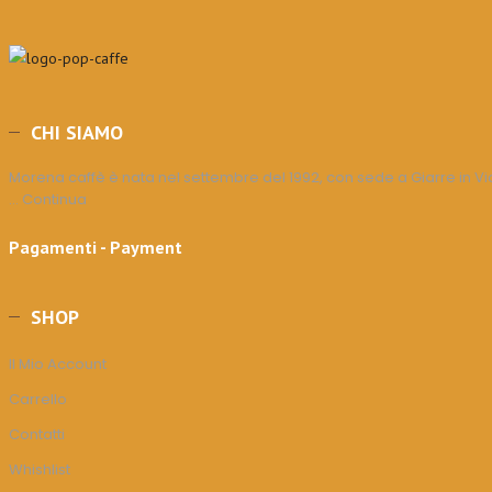
CHI SIAMO
Morena caffè è nata nel settembre del 1992, con sede a Giarre in Via 
... Continua
Pagamenti - Payment
SHOP
Il Mio Account
Carrello
Contatti
Whishlist