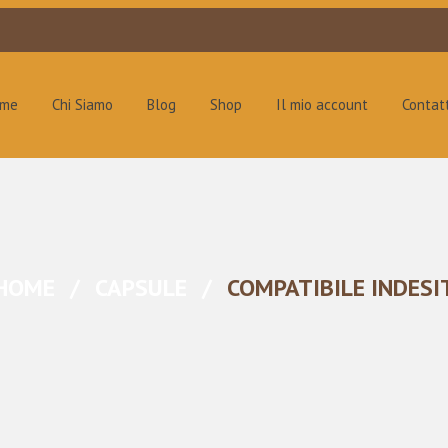
ome
Chi Siamo
Blog
Shop
Il mio account
Contatt
HOME
/
CAPSULE
/
COMPATIBILE INDESI