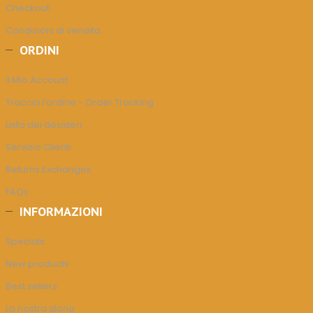
Checkout
Condizioni di vendita
ORDINI
Il Mio Account
Traccia l'ordine - Order Tracking
Lista dei desideri
Servizio Clienti
Returns Exchanges
FAQs
INFORMAZIONI
Specials
New products
Best sellers
La nostra storia