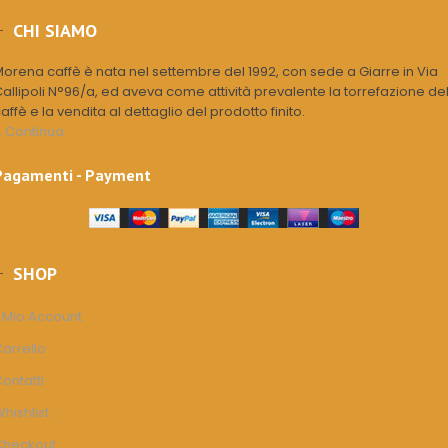
CHI SIAMO
orena caffè è nata nel settembre del 1992, con sede a Giarre in Via
allipoli N°96/a, ed aveva come attività prevalente la torrefazione de
affè e la vendita al dettaglio del prodotto finito.
.. Continua
Pagamenti - Payment
SHOP
l Mio Account
arrello
ontatti
hishlist
Checkout