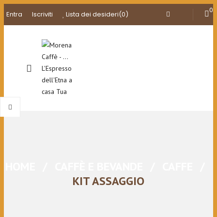
0
Entra
Iscriviti
Lista dei desideri
(0)
HOME
/
CAFFÈ E BEVANDE
/
CAFFE
/
KIT ASSAGGIO