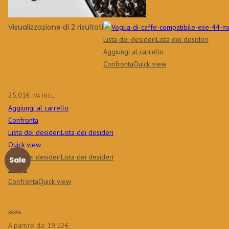
Visualizzazione di 2 risultati
Lista dei desideri
Lista dei desideri
Aggiungi al carrello
Confronta
Quick view
25,01
€
IVA INCL.
Aggiungi al carrello
Confronta
Lista dei desideri
Lista dei desideri
Quick view
Lista dei desideri
Lista dei desideri
Sale
Scegli
Confronta
Quick view
A partire da:
19,52
€