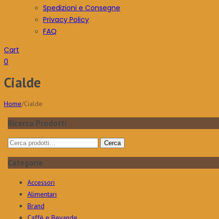
Spedizioni e Consegne
Privacy Policy
FAQ
Cart
0
Cialde
Home
/
Cialde
Ricerca Prodotti
Cerca:
Cerca
Categorie
Accessori
Alimentari
Brand
Caffè e Bevande