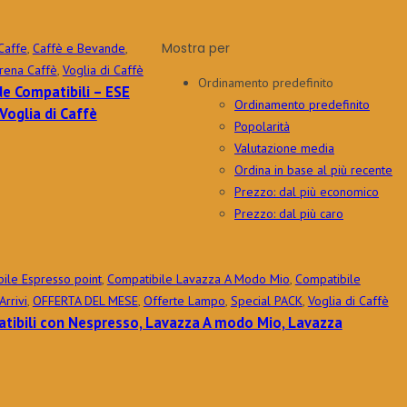
Mostra per
Caffe
,
Caffè e Bevande
,
rena Caffè
,
Voglia di Caffè
Ordinamento predefinito
de Compatibili – ESE
Ordinamento predefinito
oglia di Caffè
Popolarità
Valutazione media
Ordina in base al più recente
Prezzo: dal più economico
Prezzo: dal più caro
ile Espresso point
,
Compatibile Lavazza A Modo Mio
,
Compatibile
Arrivi
,
OFFERTA DEL MESE
,
Offerte Lampo
,
Special PACK
,
Voglia di Caffè
tibili con Nespresso, Lavazza A modo Mio, Lavazza