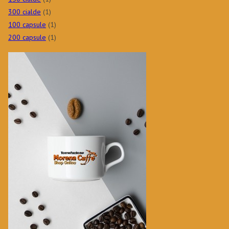
300 cialde
(1)
100 capsule
(1)
200 capsule
(1)