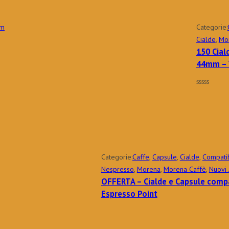
Categorie:
Cialde
,
Mo
150 Cial
44mm – V
Categorie:
Caffe
,
Capsule
,
Cialde
,
Compatib
Nespresso
,
Morena
,
Morena Caffè
,
Nuovi 
OFFERTA – Cialde e Capsule compa
Espresso Point