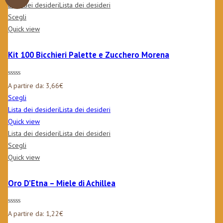
Lista dei desideri
Lista dei desideri
Scegli
Quick view
Kit 100 Bicchieri Palette e Zucchero Morena
A partire da:
3,66
€
Scegli
Lista dei desideri
Lista dei desideri
Quick view
Lista dei desideri
Lista dei desideri
Scegli
Quick view
Oro D’Etna – Miele di Achillea
A partire da:
1,22
€