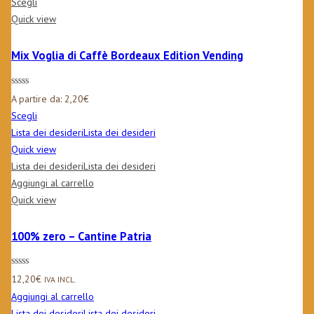
Scegli
Quick view
Mix Voglia di Caffè Bordeaux Edition Vending
A partire da:
2,20
€
Scegli
Lista dei desideri
Lista dei desideri
Quick view
Lista dei desideri
Lista dei desideri
Aggiungi al carrello
Quick view
100% zero – Cantine Patria
12,20
€
IVA INCL.
Aggiungi al carrello
Lista dei desideri
Lista dei desideri