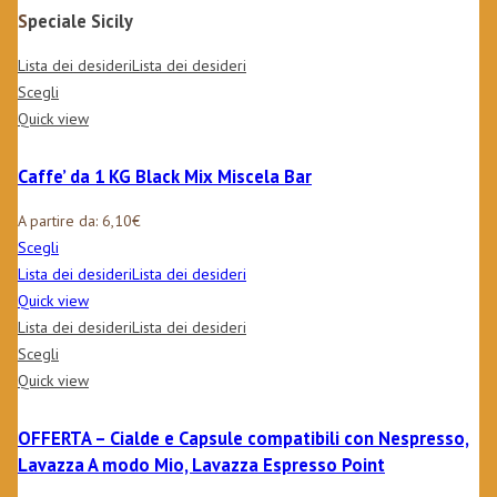
Speciale Sicily
Lista dei desideri
Lista dei desideri
Scegli
Quick view
Caffe’ da 1 KG Black Mix Miscela Bar
A partire da:
6,10
€
Scegli
Lista dei desideri
Lista dei desideri
Quick view
Lista dei desideri
Lista dei desideri
Scegli
Quick view
OFFERTA – Cialde e Capsule compatibili con Nespresso,
Lavazza A modo Mio, Lavazza Espresso Point