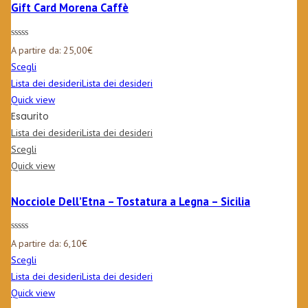
Gift Card Morena Caffè
A partire da:
25,00
€
Scegli
Lista dei desideri
Lista dei desideri
Quick view
Esaurito
Lista dei desideri
Lista dei desideri
Scegli
Quick view
Nocciole Dell’Etna – Tostatura a Legna – Sicilia
A partire da:
6,10
€
Scegli
Lista dei desideri
Lista dei desideri
Quick view