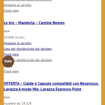
Aggiungi al carrello
Quick view
Le lire – Mandorla – Cantine Romeo
10,00
€
IVA INCL.
Aggiungi al carrello
Lista dei desideri
Lista dei desideri
Quick view
Lista dei desideri
Lista dei desideri
Sale
Scegli
Quick view
OFFERTA – Cialde e Capsule compatibili con Nespresso,
Lavazza A modo Mio, Lavazza Espresso Point
A partire da:
19,52
€