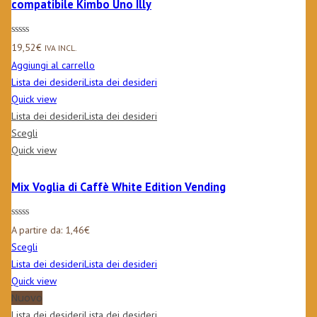
compatibile Kimbo Uno Illy
19,52
€
IVA INCL.
Aggiungi al carrello
Lista dei desideri
Lista dei desideri
Quick view
Lista dei desideri
Lista dei desideri
Scegli
Quick view
Mix Voglia di Caffè White Edition Vending
A partire da:
1,46
€
Scegli
Lista dei desideri
Lista dei desideri
Quick view
Nuovo
Lista dei desideri
Lista dei desideri