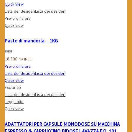
Quick view
Lista dei desideri
Lista dei desideri
Pre-ordina ora
Quick view
Paste di mandorla – 1KG
18,30
€
IVA INCL.
Pre-ordina ora
Lista dei desideri
Lista dei desideri
Quick view
Esaurito
Lista dei desideri
Lista dei desideri
Leggi tutto
Quick view
ADATTATORI PER CAPSULE MONODOSE SU MACCHINA
ESPRESSO & CAPPUCCINO BIDOSE LAVAZZA ECL 101