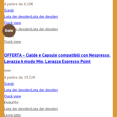
Valutato
5.00
A partire da:
6,10
€
su 5
Scegli
Lista dei desideri
Lista dei desideri
Quick view
Lista dei desideri
Lista dei desideri
Sale
Scegli
Quick view
OFFERTA – Cialde e Capsule compatibili con Nespresso,
Lavazza A modo Mio, Lavazza Espresso Point
A partire da:
19,52
€
Scegli
Lista dei desideri
Lista dei desideri
Quick view
Esaurito
Lista dei desideri
Lista dei desideri
Leggi tutto