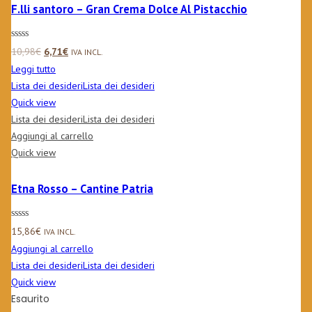
F.lli santoro – Gran Crema Dolce Al Pistacchio
Il
Il
10,98
€
6,71
€
IVA INCL.
prezzo
prezzo
Leggi tutto
originale
attuale
Lista dei desideri
Lista dei desideri
era:
è:
Quick view
10,98€.
6,71€.
Lista dei desideri
Lista dei desideri
Aggiungi al carrello
Quick view
Etna Rosso – Cantine Patria
15,86
€
IVA INCL.
Aggiungi al carrello
Lista dei desideri
Lista dei desideri
Quick view
Esaurito