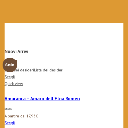
Nuovi Arrivi
Nuovo
Sale
Lista dei desideri
Lista dei desideri
Scegli
Quick view
Amaranca – Amaro dell’Etna Romeo
A partire da:
17,93
€
Scegli